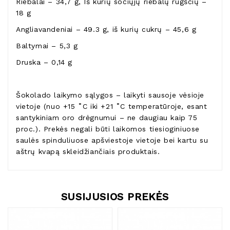
Riebalai – 34,7 g, Iš kurių sočiųjų riebalų rūgščių –
18 g
Angliavandeniai – 49.3 g, iš kurių cukrų – 45,6 g
Baltymai – 5,3 g
Druska – 0,14 g
Šokolado laikymo sąlygos – laikyti sausoje vėsioje
vietoje (nuo +15 ˚C iki +21 ˚C temperatūroje, esant
santykiniam oro drėgnumui – ne daugiau kaip 75
proc.). Prekės negali būti laikomos tiesioginiuose
saulės spinduliuose apšviestoje vietoje bei kartu su
aštrų kvapą skleidžiančiais produktais.
SUSIJUSIOS PREKĖS