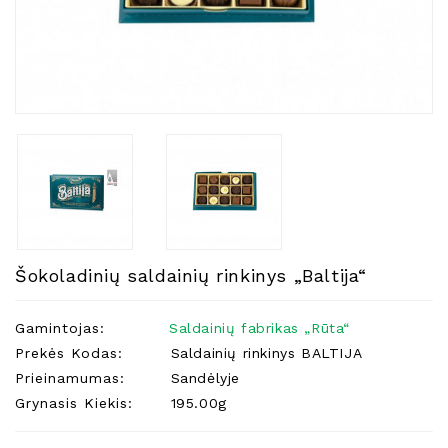
Natūralios
Žvakės
Namų
Kvapai
Eteriniai
Aliejai
Kosmetika
Higienos
Priemonės
Kūdikiams
Šokoladinių saldainių rinkinys „Baltija“
Pirties
Reikalai
Gamintojas:
Saldainių fabrikas „Rūta“
Prekės Kodas:
Saldainių rinkinys BALTIJA
Indai
Prieinamumas:
Sandėlyje
Dovanos
Grynasis Kiekis:
195.00g