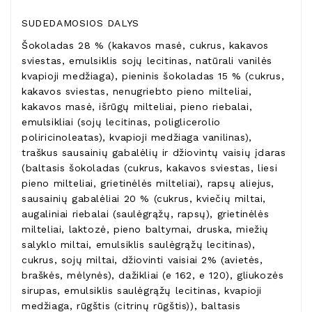
SUDEDAMOSIOS DALYS
Šokoladas 28 % (kakavos masė, cukrus, kakavos
sviestas, emulsiklis sojų lecitinas, natūrali vanilės
kvapioji medžiaga), pieninis šokoladas 15 % (cukrus,
kakavos sviestas, nenugriebto pieno milteliai,
kakavos masė, išrūgų milteliai, pieno riebalai,
emulsikliai (sojų lecitinas, poliglicerolio
poliricinoleatas), kvapioji medžiaga vanilinas),
traškus sausainių gabalėlių ir džiovintų vaisių įdaras
(baltasis šokoladas (cukrus, kakavos sviestas, liesi
pieno milteliai, grietinėlės milteliai), rapsų aliejus,
sausainių gabalėliai 20 % (cukrus, kviečių miltai,
augaliniai riebalai (saulėgrąžų, rapsų), grietinėlės
milteliai, laktozė, pieno baltymai, druska, miežių
salyklo miltai, emulsiklis saulėgrąžų lecitinas),
cukrus, sojų miltai, džiovinti vaisiai 2% (avietės,
braškės, mėlynės), dažikliai (e 162, e 120), gliukozės
sirupas, emulsiklis saulėgrąžų lecitinas, kvapioji
medžiaga, rūgštis (citrinų rūgštis)), baltasis