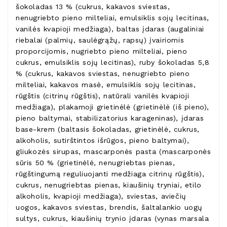
šokoladas 13 % (cukrus, kakavos sviestas,
nenugriebto pieno milteliai, emulsiklis sojų lecitinas,
vanilės kvapioji medžiaga), baltas įdaras (augaliniai
riebalai (palmių, saulėgrąžų, rapsų) įvairiomis
proporcijomis, nugriebto pieno milteliai, pieno
cukrus, emulsiklis sojų lecitinas), ruby šokoladas 5,8
% (cukrus, kakavos sviestas, nenugriebto pieno
milteliai, kakavos masė, emulsiklis sojų lecitinas,
rūgštis (citrinų rūgštis), natūrali vanilės kvapioji
medžiaga), plakamoji grietinėlė (grietinėlė (iš pieno),
pieno baltymai, stabilizatorius karageninas), įdaras
base-krem (baltasis šokoladas, grietinėlė, cukrus,
alkoholis, sutirštintos išrūgos, pieno baltymai),
gliukozės sirupas, mascarponės pasta (mascarponės
sūris 50 % (grietinėlė, nenugriebtas pienas,
rūgštingumą reguliuojanti medžiaga citrinų rūgštis),
cukrus, nenugriebtas pienas, kiaušinių tryniai, etilo
alkoholis, kvapioji medžiaga), sviestas, aviečių
uogos, kakavos sviestas, brendis, šaltalankio uogų
sultys, cukrus, kiaušinių trynio įdaras (vynas marsala