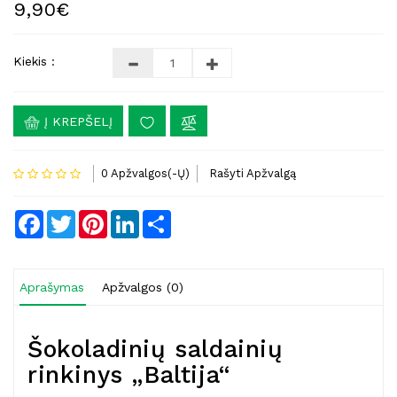
9,90€
Kiekis :
Į KREPŠELĮ
0 Apžvalgos(-Ų)
Rašyti Apžvalgą
Facebook
Twitter
Pinterest
LinkedIn
Share
Aprašymas
Apžvalgos (0)
Šokoladinių saldainių
rinkinys „Baltija“