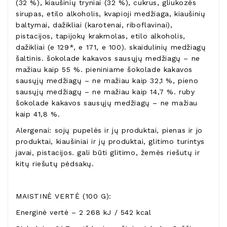
(32 %), kiaušinių tryniai (32 %), cukrus, gliukozės
sirupas, etilo alkoholis, kvapioji medžiaga, kiaušinių
baltymai, dažikliai (karotenai, riboflavinai),
pistacijos, tapijokų krakmolas, etilo alkoholis,
dažikliai (e 129*, e 171, e 100). skaidulinių medžiagų
šaltinis. šokolade kakavos sausųjų medžiagų – ne
mažiau kaip 55 %. pieniniame šokolade kakavos
sausųjų medžiagų – ne mažiau kaip 32,1 %, pieno
sausųjų medžiagų – ne mažiau kaip 14,7 %. ruby
šokolade kakavos sausųjų medžiagų – ne mažiau
kaip 41,8 %.
Alergenai: sojų pupelės ir jų produktai, pienas ir jo
produktai, kiaušiniai ir jų produktai, glitimo turintys
javai, pistacijos. gali būti glitimo, žemės riešutų ir
kitų riešutų pėdsakų.
MAISTINĖ VERTĖ (100 G):
Energinė vertė – 2 268 kJ / 542 kcal