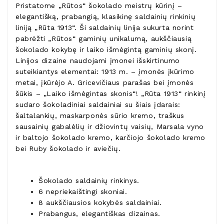
Pristatome „Rūtos“ šokolado meistrų kūrinį –
elegantišką, prabangią, klasikinę saldainių rinkinių
liniją „Rūta 1913“. Ši saldainių linija sukurta norint
pabrėžti „Rūtos“ gaminių unikalumą, aukščiausią
šokolado kokybę ir laiko išmėgintą gaminių skonį.
Linijos dizaine naudojami įmonei išskirtinumo
suteikiantys elementai: 1913 m. – įmonės įkūrimo
metai, įkūrėjo A. Gricevičiaus parašas bei įmonės
šūkis – „Laiko išmėgintas skonis“! „Rūta 1913“ rinkinį
sudaro šokoladiniai saldainiai su šiais įdarais:
šaltalankių, maskarponės sūrio kremo, traškus
sausainių gabalėlių ir džiovintų vaisių, Marsala vyno
ir baltojo šokolado kremo, karčiojo šokolado kremo
bei Ruby šokolado ir aviečių.
Šokolado saldainių rinkinys.
6 nepriekaištingi skoniai.
8 aukščiausios kokybės saldainiai.
Prabangus, elegantiškas dizainas.