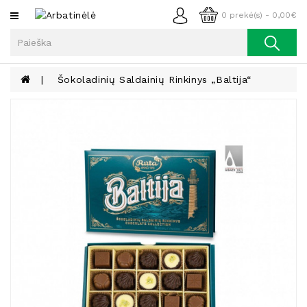
Kategorijos
0 prekė(s) - 0,00€
Arbata
Kava
Šokoladinių Saldainių Rinkinys „Baltija“
Prieskoniai
Aliejus
Lieknėjimui,
Sveikatai
Ir
Grožiui
Riešutai
Becukriai
Saldėsiai
Saldėsiai
Gurmanams