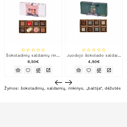
Šokoladinių saldainių rinkinys „Rūta 1913“, 87 g
Juodojo šokolado saldainių rinkinys „Rūta 1913“
6,50€
4,90€
Žymos:
šokoladinių
,
saldainių
,
rinkinys
,
„baltija“
,
dėžutės