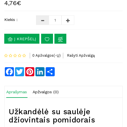
4,76€
Kiekis :
Į KREPŠELĮ
0 Apžvalgos(-Ų)
Rašyti Apžvalgą
Facebook
Twitter
Pinterest
LinkedIn
Share
Aprašymas
Apžvalgos (0)
Užkandėlė su saulėje
džiovintais pomidorais