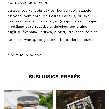
SUDEDAMOSIOS DALYS
Lukštentos kanapių sėklos, konservuoti saulėje
džiovinti pomidorai (saulėgrąžų aliejus, druska,
česnakai, mėta, čiobreliai, rūgštingumą reguliuojanti
medžiaga acto rūgštis, antioksidantas citrinų
rūgštis), česnakai, druska, pipirai, Provanso žolelės.
Be konservantų, be gliuteno, be pridėtinio cukraus.
0 % THC, 0 % CBD.
SUSIJUSIOS PREKĖS