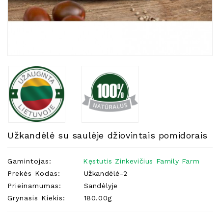
Natūralios
Žvakės
Namų
Kvapai
Eteriniai
Aliejai
Kosmetika
Higienos
Priemonės
Kūdikiams
Užkandėlė su saulėje džiovintais pomidorais
Pirties
Reikalai
Gamintojas:
Kęstutis Zinkevičius Family Farm
Prekės Kodas:
Užkandėlė-2
Indai
Prieinamumas:
Sandėlyje
Dovanos
Grynasis Kiekis:
180.00g