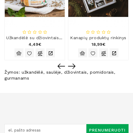
Užkandėlė su džiovintais baravykais
Kanapių produktų rinkinys
4,49€
18,99€
Žymos:
užkandėlė
,
saulėje
,
džiovintais
,
pomidorais
,
gurmanams
PRENUMERUOTI