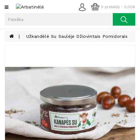
Kategorijos
0 prekė(s) - 0,00€
Arbata
Kava
Užkandėlė Su Saulėje Džiovintais Pomidorais
Prieskoniai
Aliejus
Lieknėjimui,
Sveikatai
Ir
Grožiui
Riešutai
Becukriai
Saldėsiai
Saldėsiai
Gurmanams