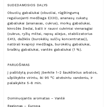
SUDEDAMOSIOS DALYS
Obuolių gabaliukai (obuoliai, rūgštingumą
reguliuojanti medžiaga E330), ananasų cukatų
gabaliukai (ananasas, cukrus), morkų gabaliukai,
kinrožės žiedai, balti ir rausvi cukriniai vienaragiai
(cukrus, ryžių miltai, rapsų aliejus, stabilizatorius
E413, dažiklis (burokėlių sulčių koncentratas)),
natūrali kvapioji medžiaga, burokėlių gabaliukai,
braškių gabaliukai, vanilės gabaliukai (1 %).
PARUOŠIMAS
Į pašildytą puodelį įberkite 1–2 šaukštelius arbatos,
užplikykite virintu, iki 95 °C atvėsintu vandeniu, ir
palaikykite 5-8 min.
Dominuojantis aromatas – Vanilė
Regionas – Europa