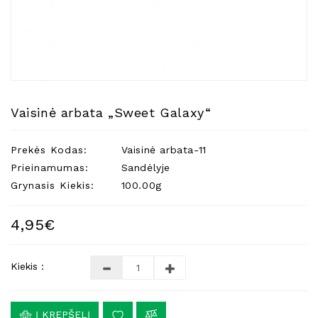
Natūralios
Žvakės
Namų
Kvapai
Eteriniai
Aliejai
Vaisinė arbata „Sweet Galaxy“
Kosmetika
Prekės Kodas:
Vaisinė arbata-11
Higienos
Priemonės
Prieinamumas:
Sandėlyje
Grynasis Kiekis:
100.00g
Kūdikiams
Pirties
4,95€
Reikalai
Indai
Kiekis :
Dovanos
Į KREPŠELĮ