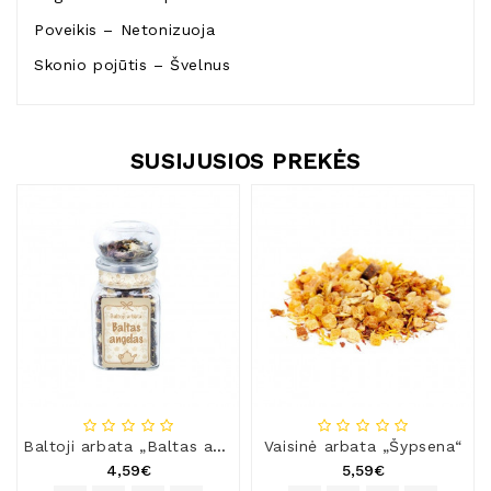
Poveikis – Netonizuoja
Skonio pojūtis – Švelnus
SUSIJUSIOS PREKĖS
Baltoji arbata „Baltas angelas“, 50 g (stikl.)
Vaisinė arbata „Šypsena“
4,59€
5,59€