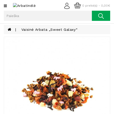
Kategorijos
0 prekė(s) - 0,00€
Arbata
Kava
Vaisinė Arbata „Sweet Galaxy“
Prieskoniai
Aliejus
Lieknėjimui,
Sveikatai
Ir
Grožiui
Riešutai
Becukriai
Saldėsiai
Saldėsiai
Gurmanams