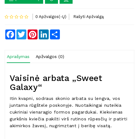
0 Apžvalgos(-Ų)
Rašyti Apžvalgą
Facebook
Twitter
Pinterest
LinkedIn
Share
Aprašymas
Apžvalgos (0)
Vaisinė arbata „Sweet
Galaxy“
Itin kvapni, sodraus skonio arbata su lengva, vos
juntama rūgštele poskonyje. Nuotaikingai nuteikia
cukriniai vienaragio formos pagardukai. Kiekvienas
gurkšnis kviečia pakilti virš rutinos rūpesčių ir patirti
akimirkos žavesį, nugrimztant į beribę visatą.