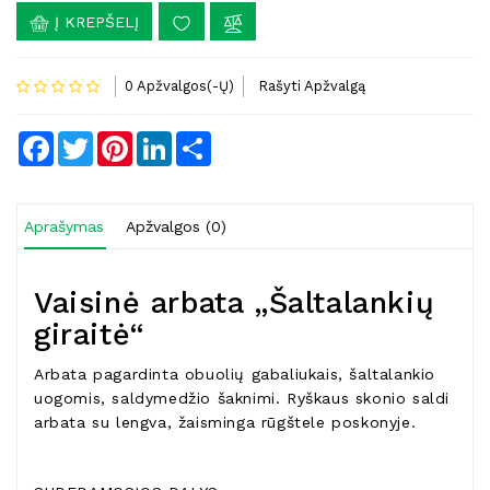
Į KREPŠELĮ
0 Apžvalgos(-Ų)
Rašyti Apžvalgą
Facebook
Twitter
Pinterest
LinkedIn
Share
Aprašymas
Apžvalgos (0)
Vaisinė arbata „Šaltalankių
giraitė“
Arbata pagardinta obuolių gabaliukais, šaltalankio
uogomis, saldymedžio šaknimi. Ryškaus skonio saldi
arbata su lengva, žaisminga rūgštele poskonyje.