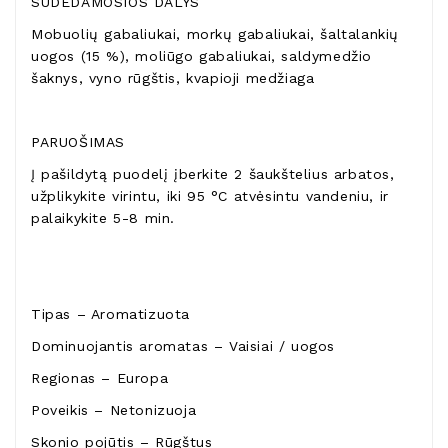
SUDEDAMOSIOS DALYS
Mobuolių gabaliukai, morkų gabaliukai, šaltalankių
uogos (15 %), moliūgo gabaliukai, saldymedžio
šaknys, vyno rūgštis, kvapioji medžiaga
PARUOŠIMAS
Į pašildytą puodelį įberkite 2 šaukštelius arbatos,
užplikykite virintu, iki 95 °C atvėsintu vandeniu, ir
palaikykite 5-8 min.
Tipas – Aromatizuota
Dominuojantis aromatas – Vaisiai / uogos
Regionas – Europa
Poveikis – Netonizuoja
Skonio pojūtis – Rūgštus