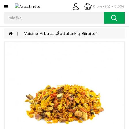
Kategorijos
0 prekė(s) - 0,00€
Arbata
Kava
Vaisinė Arbata „Šaltalankių Giraitė“
Prieskoniai
Aliejus
Lieknėjimui,
Sveikatai
Ir
Grožiui
Riešutai
Becukriai
Saldėsiai
Saldėsiai
Gurmanams