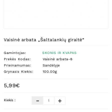
Natūralios
Žvakės
Namų
Kvapai
Eteriniai
Aliejai
Vaisinė arbata „Šaltalankių giraitė“
Kosmetika
Gamintojas:
SKONIS IR KVAPAS
Higienos
Priemonės
Prekės Kodas:
Vaisinė arbata-8
Prieinamumas:
Sandėlyje
Kūdikiams
Grynasis Kiekis:
100.00g
Pirties
Reikalai
5,99€
Indai
Dovanos
Kiekis :