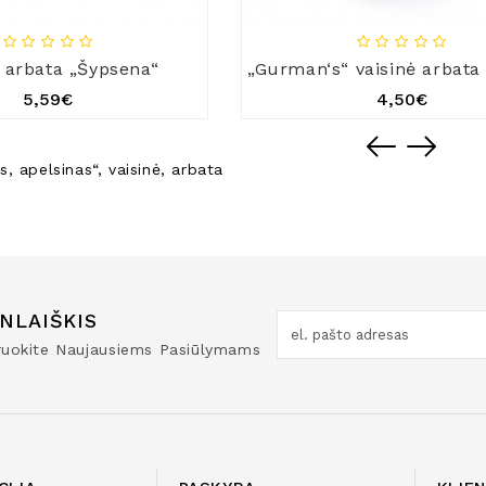
ė arbata „Šypsena“
5,59€
4,50€
s
,
apelsinas“
,
vaisinė
,
arbata
NLAIŠKIS
truokite Naujausiems Pasiūlymams