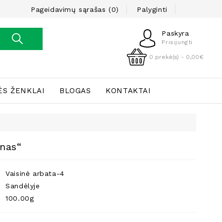
Pageidavimų sąrašas (0)
Palyginti
Paskyra
Prisijungti
0 prekė(s) - 0,00€
ĖS ŽENKLAI
BLOGAS
KONTAKTAI
inas“
Vaisinė arbata-4
Sandėlyje
100.00g