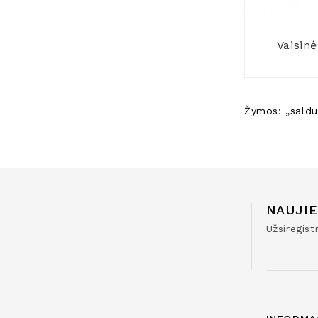
Vaisin
Žymos:
„saldu
NAUJIE
Užsiregis