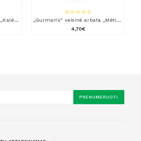
„Gurman‘s“ vaisinė arbata „Kalėdų pasaka“
„Gurman‘s“ vaisinė arbata „Mėtinis dangus“
4,70€
PRENUMERUOTI