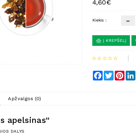
4,60€
Kiekis :
Į KREPŠELĮ
Facebook
Twitter
Pinte
Apžvalgos (0)
s apelsinas“
IOS DALYS