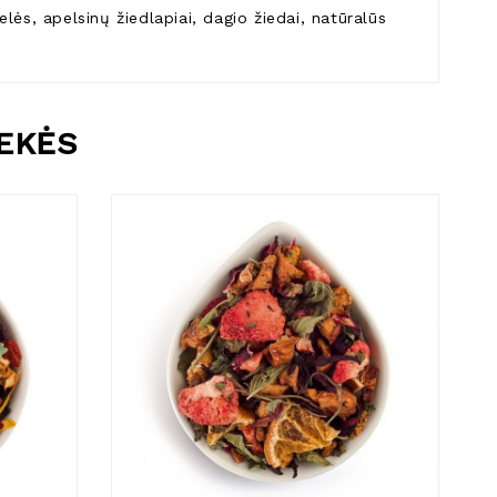
velės, apelsinų žiedlapiai, dagio žiedai, natūralūs
REKĖS