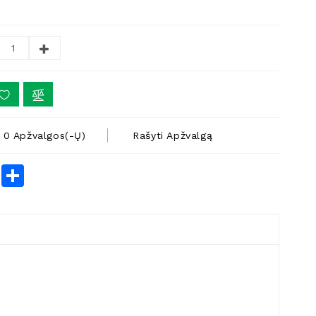
0 Apžvalgos(-Ų)
Rašyti Apžvalgą
rest
LinkedIn
Share