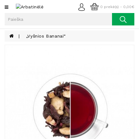
Kategorijos
0 prekė(s) - 0,00€
Arbata
Kava
„Vyšnios Bananai“
Prieskoniai
Aliejus
Lieknėjimui,
Sveikatai
Ir
Grožiui
Riešutai
Becukriai
Saldėsiai
Saldėsiai
Gurmanams