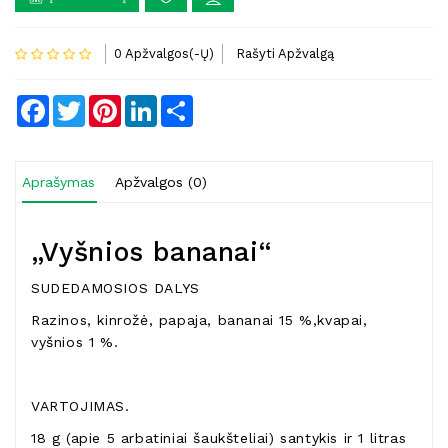
0 Apžvalgos(-Ų)
Rašyti Apžvalgą
Facebook
Twitter
Pinterest
LinkedIn
Share
Aprašymas
Apžvalgos (0)
„Vyšnios bananai“
SUDEDAMOSIOS DALYS
Razinos, kinrožė, papaja, bananai 15 %,kvapai,
vyšnios 1 %.
VARTOJIMAS.
18 g (apie 5 arbatiniai šaukšteliai) santykis ir 1 litras