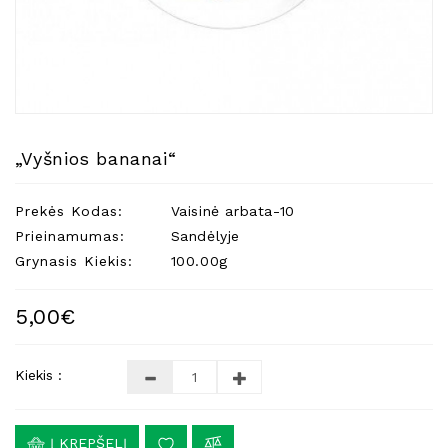
Natūralios
Žvakės
Namų
Kvapai
Eteriniai
Aliejai
„Vyšnios bananai“
Kosmetika
Prekės Kodas:
Vaisinė arbata-10
Higienos
Priemonės
Prieinamumas:
Sandėlyje
Grynasis Kiekis:
100.00g
Kūdikiams
Pirties
5,00€
Reikalai
Indai
Kiekis :
Dovanos
Į KREPŠELĮ