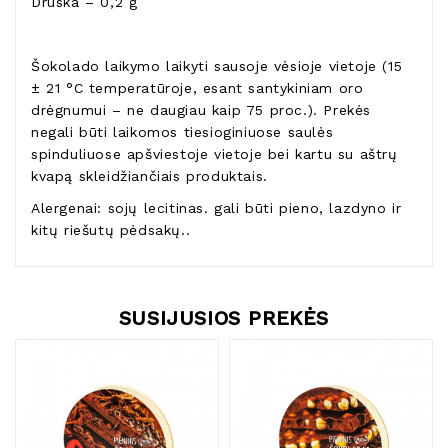
Druska – 0,2 g
Šokolado laikymo laikyti sausoje vėsioje vietoje (15
± 21 °C temperatūroje, esant santykiniam oro
drėgnumui – ne daugiau kaip 75 proc.). Prekės
negali būti laikomos tiesioginiuose saulės
spinduliuose apšviestoje vietoje bei kartu su aštrų
kvapą skleidžiančiais produktais.
Alergenai: sojų lecitinas. gali būti pieno, lazdyno ir
kitų riešutų pėdsakų..
SUSIJUSIOS PREKĖS