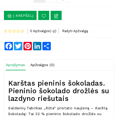
Į KREPŠELĮ
0 Apžvalgos(-Ų)
Rašyti Apžvalgą
Facebook
Twitter
Pinterest
LinkedIn
Share
Aprašymas
Apžvalgos (0)
Karštas pieninis šokoladas.
Pieninio šokolado drožlės su
lazdyno riešutais
Saldainių fabrikas „Rūta“ pristato naujieną – Karštą
šokoladą! Tai 32 % pieninio šokolado drožlės su