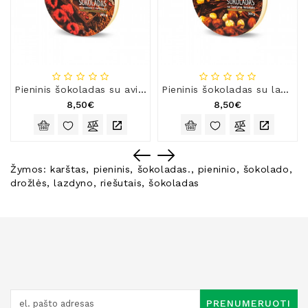
Pieninis šokoladas su avietėmis ir mėlynėmis
Pieninis šokoladas su lazdynų riešutais
8,50€
8,50€
Žymos:
karštas
,
pieninis
,
šokoladas.
,
pieninio
,
šokolado
,
drožlės
,
lazdyno
,
riešutais
,
šokoladas
PRENUMERUOTI