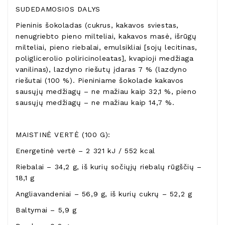
SUDEDAMOSIOS DALYS
Pieninis šokoladas (cukrus, kakavos sviestas,
nenugriebto pieno milteliai, kakavos masė, išrūgų
milteliai, pieno riebalai, emulsikliai [sojų lecitinas,
poliglicerolio poliricinoleatas], kvapioji medžiaga
vanilinas), lazdyno riešutų įdaras 7 % (lazdyno
riešutai (100 %). Pieniniame šokolade kakavos
sausųjų medžiagų – ne mažiau kaip 32,1 %, pieno
sausųjų medžiagų – ne mažiau kaip 14,7 %.
MAISTINĖ VERTĖ (100 G):
Energetinė vertė – 2 321 kJ / 552 kcal
Riebalai – 34,2 g, iš kurių sočiųjų riebalų rūgščių –
18,1 g
Angliavandeniai – 56,9 g, iš kurių cukrų – 52,2 g
Baltymai – 5,9 g