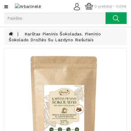
Kategorijos
0 prekė(s) - 0,00€
Arbata
Kava
Karštas Pieninis Šokoladas. Pieninio
Šokolado Drožlės Su Lazdyno Riešutais
Prieskoniai
Aliejus
Lieknėjimui,
Sveikatai
Ir
Grožiui
Riešutai
Becukriai
Saldėsiai
Saldėsiai
Gurmanams