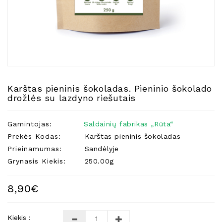
Natūralios
Žvakės
Namų
Kvapai
Eteriniai
Aliejai
Karštas pieninis šokoladas. Pieninio šokolado
Kosmetika
drožlės su lazdyno riešutais
Higienos
Priemonės
Gamintojas:
Saldainių fabrikas „Rūta“
Kūdikiams
Prekės Kodas:
Karštas pieninis šokoladas
Prieinamumas:
Sandėlyje
Pirties
Reikalai
Grynasis Kiekis:
250.00g
Indai
8,90€
Dovanos
Kiekis :