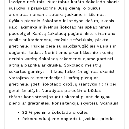
lazdyno riešutais. Nuostabus karšto šokolado skonis
sušildys ir praskaidrins Jūsų dieną, o puikus
aromatas namams suteiks jaukumo ir šilumos.
Ryškus pieninio šokolado ir lazdyno riešutų skonis –
saldi akimirka ir švelnus šokoladinis apkabinimas
puodelyje! Karštą šokoladą pagardinkite cinamonu,
vanile ar kardamonu, mažais zefyriukais, plakta
grietinėle. Puikiai dera su saldžiarūgščiais vaisiais ir
uogomis, ledais. Norintiems pikantiškesnio skonių
derinio karštą šokoladą rekomenduojame gardinti
aitriąja paprika ar druska. Šokolado meistrų
sukurtas gaminys – tikras, laiko išmėgintas skonis!
Vartojimo rekomendacija: į karštą pieną ar
grietinėlę, įdėti šokolado drožlių (santykis 1 : 1) bei
gerai išmaišyti. Nurodytas paruošimo būdas –
tirštos konsistencijos (atitinkamai pilant daugiau
pieno ar grietinėlės, konsistencija skystės). Skanaus!
32 % pieninio šokolado drožlės
Rekomenduojame pagardinti įvairiais priedais