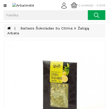
Kategorijos
0 prekė(s) - 0,00€
Arbata
Kava
Baltasis Šokoladas Su Citrina Ir Žaliąją
Arbata
Prieskoniai
Aliejus
Lieknėjimui,
Sveikatai
Ir
Grožiui
Riešutai
Becukriai
Saldėsiai
Saldėsiai
Gurmanams