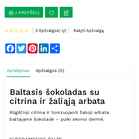
Į KREPŠELĮ
0 Apžvalgos(-Ų)
Rašyti Apžvalgą
Facebook
Twitter
Pinterest
LinkedIn
Share
Aprašymas
Apžvalgos (0)
Baltasis šokoladas su
citrina ir žaliąją arbata
Rūgščioji citrina ir tonizuojanti žalioji arbata
baltajame šokolade – puiki skonio dermė.