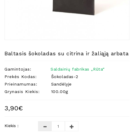
Natūralios
Žvakės
Namų
Kvapai
Eteriniai
Aliejai
Baltasis šokoladas su citrina ir žaliąją arbata
Kosmetika
Higienos
Gamintojas:
Saldainių fabrikas „Rūta“
Priemonės
Prekės Kodas:
Šokoladas-2
Kūdikiams
Prieinamumas:
Sandėlyje
Pirties
Grynasis Kiekis:
100.00g
Reikalai
Indai
3,90€
Dovanos
Kiekis :