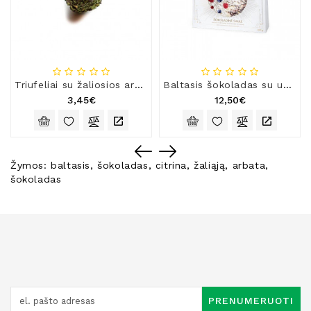
Triufeliai su žaliosios arbatos įdaru
Baltasis šokoladas su uogomis ir vaisiais „Šokoladinė saulė“
3,45€
12,50€
Žymos:
baltasis
,
šokoladas
,
citrina
,
žaliąją
,
arbata
,
šokoladas
PRENUMERUOTI