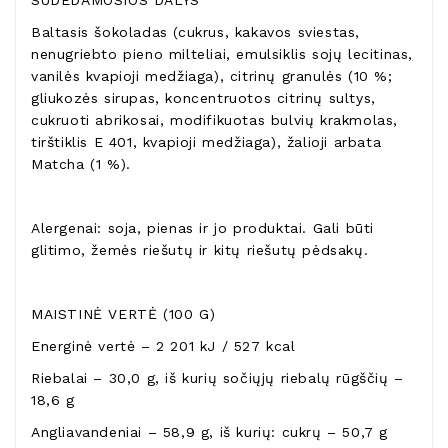
SUDEDAMOSIOS DALYS
Baltasis šokoladas (cukrus, kakavos sviestas,
nenugriebto pieno milteliai, emulsiklis sojų lecitinas,
vanilės kvapioji medžiaga), citrinų granulės (10 %;
gliukozės sirupas, koncentruotos citrinų sultys,
cukruoti abrikosai, modifikuotas bulvių krakmolas,
tirštiklis E 401, kvapioji medžiaga), žalioji arbata
Matcha (1 %).
Alergenai: soja, pienas ir jo produktai. Gali būti
glitimo, žemės riešutų ir kitų riešutų pėdsakų.
MAISTINĖ VERTĖ (100 G)
Energinė vertė – 2 201 kJ / 527 kcal
Riebalai – 30,0 g, iš kurių sočiųjų riebalų rūgščių –
18,6 g
Angliavandeniai – 58,9 g, iš kurių: cukrų – 50,7 g