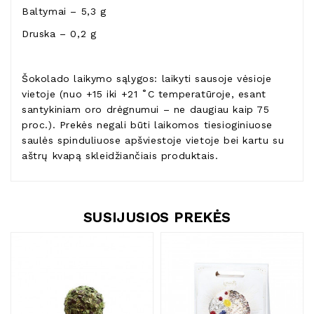
Baltymai – 5,3 g
Druska – 0,2 g
Šokolado laikymo sąlygos: laikyti sausoje vėsioje
vietoje (nuo +15 iki +21 ˚C temperatūroje, esant
santykiniam oro drėgnumui – ne daugiau kaip 75
proc.). Prekės negali būti laikomos tiesioginiuose
saulės spinduliuose apšviestoje vietoje bei kartu su
aštrų kvapą skleidžiančiais produktais.
SUSIJUSIOS PREKĖS