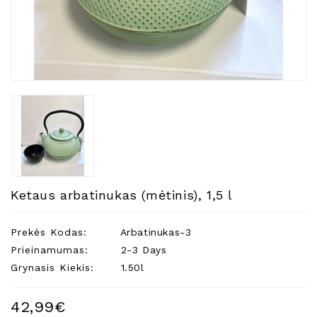
Natūralios
Žvakės
Namų
Kvapai
Eteriniai
Aliejai
Kosmetika
Higienos
Priemonės
Kūdikiams
Ketaus arbatinukas (mėtinis), 1,5 l
Pirties
Reikalai
Prekės Kodas:
Arbatinukas-3
Prieinamumas:
2-3 Days
Indai
Grynasis Kiekis:
1.50l
Dovanos
42,99€