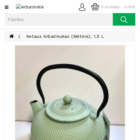
Kategorijos
0 prekė(s) - 0,00€
Arbata
Kava
Ketaus Arbatinukas (mėtinis), 1,5 L
Prieskoniai
Aliejus
Lieknėjimui,
Sveikatai
Ir
Grožiui
Riešutai
Becukriai
Saldėsiai
Saldėsiai
Gurmanams