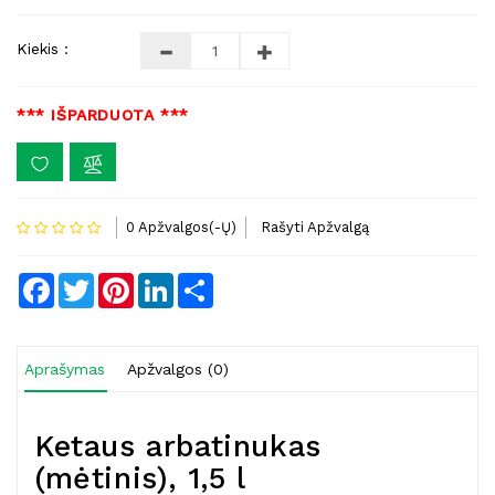
Kiekis :
*** IŠPARDUOTA ***
0 Apžvalgos(-Ų)
Rašyti Apžvalgą
Facebook
Twitter
Pinterest
LinkedIn
Share
Aprašymas
Apžvalgos (0)
Ketaus arbatinukas
(mėtinis), 1,5 l