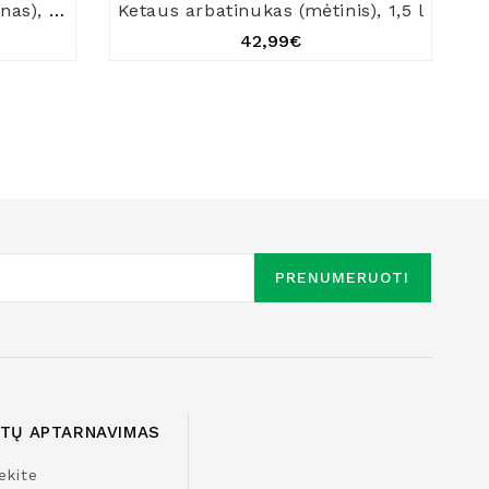
Ketaus arbatinukas (raudonas), 1,5 l
Ketaus arbatinukas (mėtinis), 1,5 l
42,99€
PRENUMERUOTI
NTŲ APTARNAVIMAS
ekite