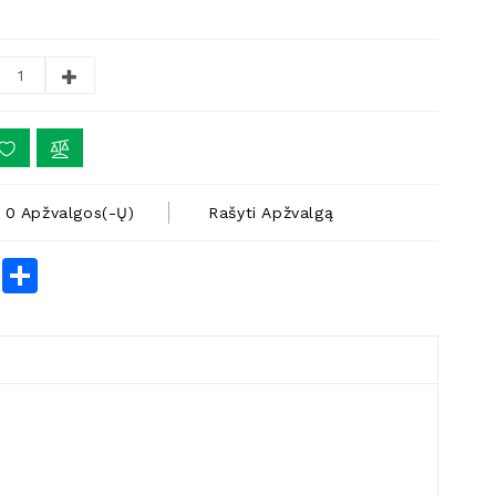
0 Apžvalgos(-Ų)
Rašyti Apžvalgą
rest
LinkedIn
Share