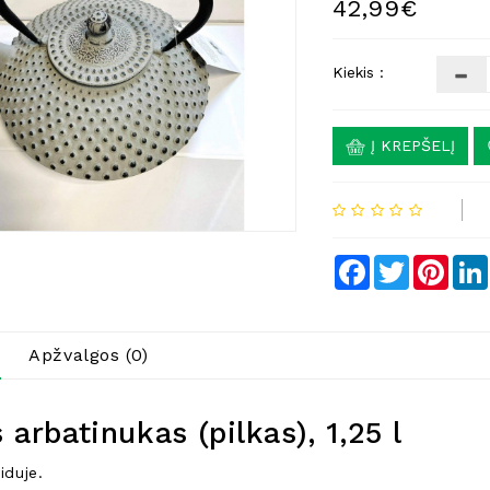
42,99€
Kiekis :
Į KREPŠELĮ
Facebook
Twitter
Pinte
Apžvalgos (0)
 arbatinukas (pilkas), 1,25 l
iduje.