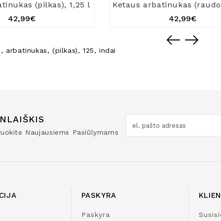
tinukas (pilkas), 1,25 l
42,99€
42,99€
s
,
arbatinukas
,
(pilkas)
,
125
,
indai
NLAIŠKIS
truokite Naujausiems Pasiūlymams
CIJA
PASKYRA
KLIE
Paskyra
Susisi