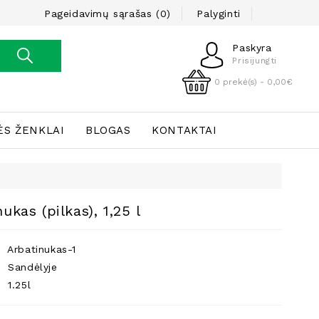
Pageidavimų sąrašas (0)
Palyginti
Paskyra
Prisijungti
0 prekė(s) - 0,00€
ĖS ŽENKLAI
BLOGAS
KONTAKTAI
ukas (pilkas), 1,25 l
Arbatinukas-1
Sandėlyje
1.25l