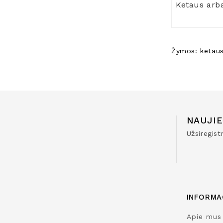
Ketaus arba
Žymos:
ketau
NAUJIE
Užsiregis
INFORMA
Apie mus