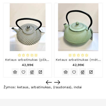
Ketaus arbatinukas (pilkas), 1,25 l
Ketaus arbatinukas (mėtinis), 1,5 l
42,99€
42,99€
Žymos:
ketaus
,
arbatinukas
,
(raudonas)
,
indai