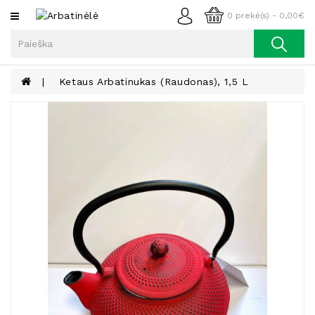
Kategorijos
0 prekė(s) - 0,00€
Arbata
Kava
Ketaus Arbatinukas (raudonas), 1,5 L
Prieskoniai
Aliejus
Lieknėjimui,
Sveikatai
Ir
Grožiui
Riešutai
Becukriai
Saldėsiai
Saldėsiai
Gurmanams