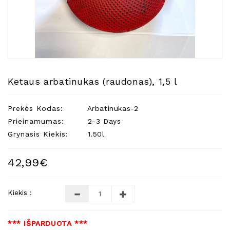
Natūralios
Žvakės
Namų
Kvapai
Eteriniai
Aliejai
Ketaus arbatinukas (raudonas), 1,5 l
Kosmetika
Prekės Kodas:
Arbatinukas-2
Higienos
Priemonės
Prieinamumas:
2-3 Days
Grynasis Kiekis:
1.50l
Kūdikiams
Pirties
42,99€
Reikalai
Indai
Kiekis :
Dovanos
*** IŠPARDUOTA ***