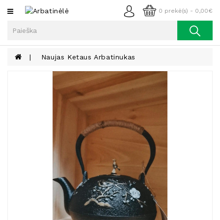
Kategorijos
0 prekė(s) - 0,00€
Arbata
Kava
Naujas Ketaus Arbatinukas
Prieskoniai
Aliejus
Lieknėjimui,
Sveikatai
Ir
Grožiui
Riešutai
Becukriai
Saldėsiai
Saldėsiai
Gurmanams