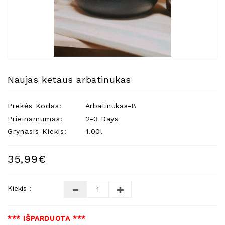
Natūralios
Žvakės
Namų
Kvapai
Eteriniai
Aliejai
Naujas ketaus arbatinukas
Kosmetika
Prekės Kodas:
Arbatinukas-8
Higienos
Priemonės
Prieinamumas:
2-3 Days
Grynasis Kiekis:
1.00l
Kūdikiams
Pirties
35,99€
Reikalai
Indai
Kiekis :
Dovanos
*** IŠPARDUOTA ***