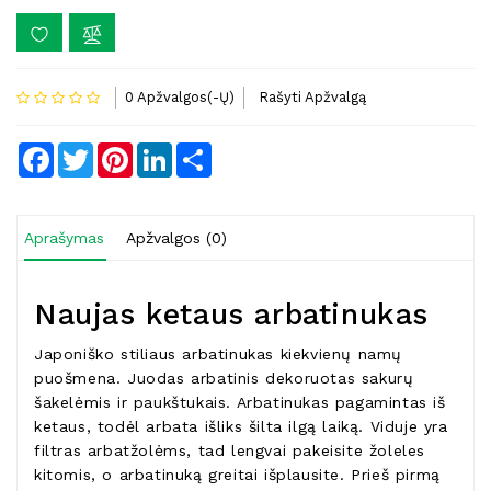
0 Apžvalgos(-Ų)
Rašyti Apžvalgą
Facebook
Twitter
Pinterest
LinkedIn
Share
Aprašymas
Apžvalgos (0)
Naujas ketaus arbatinukas
Japoniško stiliaus arbatinukas kiekvienų namų
puošmena. Juodas arbatinis dekoruotas sakurų
šakelėmis ir paukštukais. Arbatinukas pagamintas iš
ketaus, todėl arbata išliks šilta ilgą laiką. Viduje yra
filtras arbatžolėms, tad lengvai pakeisite žoleles
kitomis, o arbatinuką greitai išplausite. Prieš pirmą