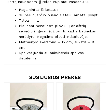
kartą naudodami jį reikia nuplauti vandenuku.
Pagamintas iš ketaus;
Su nerūdijančio plieno sieteliu arbatai plikyti;
Talpa – 1 l;
Plaunant nenaudoti ploviklių ar aštrių
šepečių ir gerai išdžiovinti, kad arbatinukas
nerūdytu. Negalima plauti indaplovėje.
Matmenys: skersmuo – 15 cm, aukštis – 9
cm.;
Spalva: juoda su auksinėmis spalvos
detalėmis.
SUSIJUSIOS PREKĖS