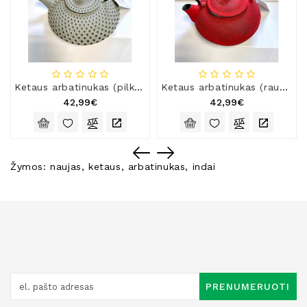
Ketaus arbatinukas (pilkas), 1,25 l
Ketaus arbatinukas (raudonas), 1,5 l
42,99€
42,99€
Žymos:
naujas
,
ketaus
,
arbatinukas
,
indai
PRENUMERUOTI